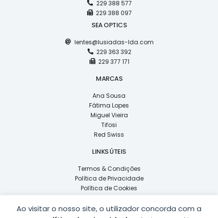
229 388 577
229 388 097
SEA OPTICS
lentes@lusiadas-lda.com
229 363 392
229 377 171
MARCAS
Ana Sousa
Fátima Lopes
Miguel Vieira
Tifosi
Red Swiss
LINKS ÚTEIS
Termos & Condições
Política de Privacidade
Política de Cookies
Livro de Reclamações
Ao visitar o nosso site, o utilizador concorda com a
F
Y
I
L