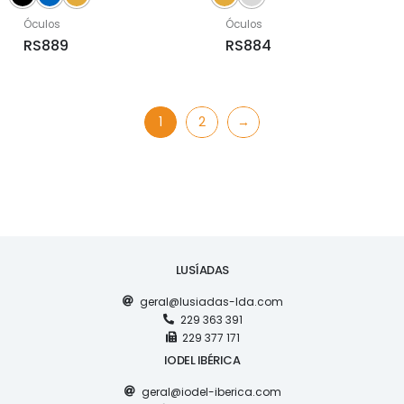
Óculos
Óculos
RS889
RS884
1
2
→
LUSÍADAS
geral@lusiadas-lda.com
229 363 391
229 377 171
IODEL IBÉRICA
geral@iodel-iberica.com