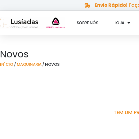
Skip
Envio Rápido!
Faça
to
content
SOBRE NÓS
LOJA
Novos
INÍCIO
/
MAQUINARIA
/ NOVOS
TEM UM P