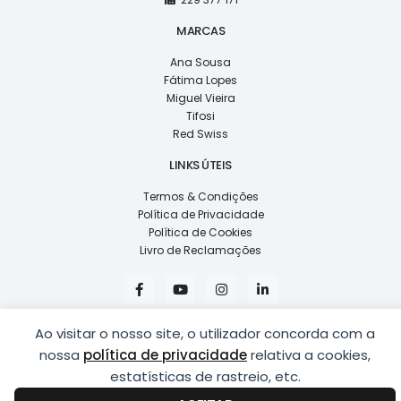
MARCAS
Ana Sousa
Fátima Lopes
Miguel Vieira
Tifosi
Red Swiss
LINKS ÚTEIS
Termos & Condições
Política de Privacidade
Política de Cookies
Livro de Reclamações
F
Y
I
L
a
o
n
i
c
u
s
n
e
t
t
k
Ao visitar o nosso site, o utilizador concorda com a
b
u
a
e
o
b
g
d
nossa
política de privacidade
relativa a cookies,
o
e
r
i
k
a
n
estatísticas de rastreio, etc.
COPYRIGHT © 2026
LUSÍADAS, DISTRIBUIÇÃO DE ÓPTICAS, LDA.
|
-
m
-
DESENVOLVIDO POR
PING