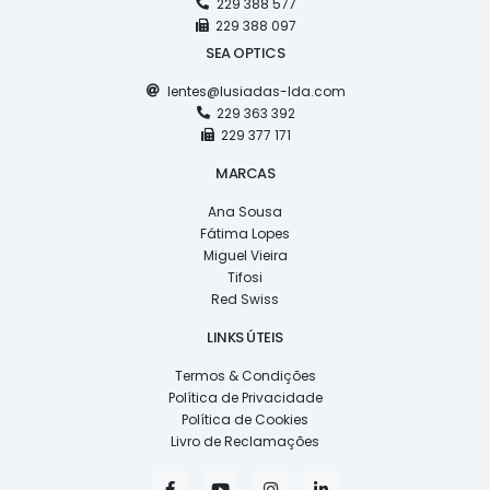
229 388 577
229 388 097
SEA OPTICS
lentes@lusiadas-lda.com
229 363 392
229 377 171
MARCAS
Ana Sousa
Fátima Lopes
Miguel Vieira
Tifosi
Red Swiss
LINKS ÚTEIS
Termos & Condições
Política de Privacidade
Política de Cookies
Livro de Reclamações
F
Y
I
L