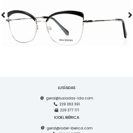
ÓCULOS
AS1120
LUSÍADAS
geral@lusiadas-lda.com
229 363 391
229 377 171
IODEL IBÉRICA
geral@iodel-iberica.com