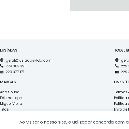
LUSÍADAS
IODEL I
geral@lusiadas-lda.com
gera
229 363 391
229 
229 377 171
229 
MARCAS
LINKS ÚT
Ana Sousa
Termos 
Fátima Lopes
Política
Miguel Vieira
Política
Tifosi
Livro d
Red Swiss
Ao visitar o nosso site, o utilizador concorda com 
COPYRIGHT © 2026
L