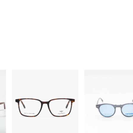
ÓCULOS
ÓCULOS
MV11143
TF5965