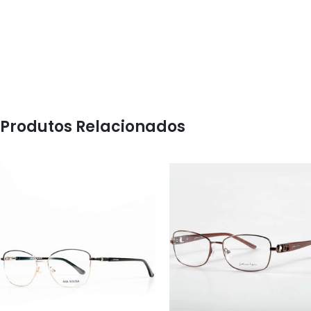
Produtos Relacionados
ÓCULOS
ÓCULOS
AS1119
FL52030