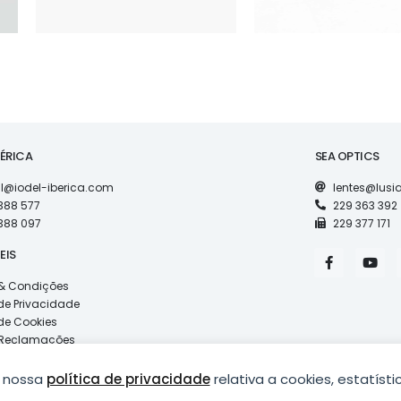
BÉRICA
SEA OPTICS
l@iodel-iberica.com
lentes@lus
388 577
229 363 392
388 097
229 377 171
F
Y
EIS
a
o
c
u
& Condições
e
t
 de Privacidade
b
u
o
b
 de Cookies
o
e
e Reclamações
k
-
f
a nossa
política de privacidade
relativa a cookies, estatístic
USÍADAS, DISTRIBUIÇÃO DE ÓPTICAS, LDA.
| DESENVOLVIDO POR
PING