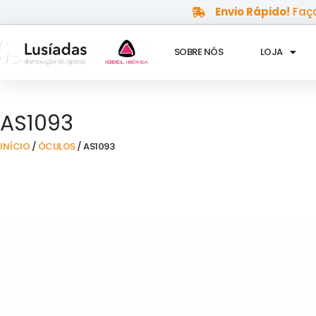
Skip
Envio Rápido!
Faça
to
content
SOBRE NÓS
LOJA
AS1093
INÍCIO
/
ÓCULOS
/ AS1093