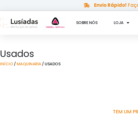
Skip
Envio Rápido!
Faça
to
content
SOBRE NÓS
LOJA
Usados
INÍCIO
/
MAQUINARIA
/ USADOS
TEM UM P