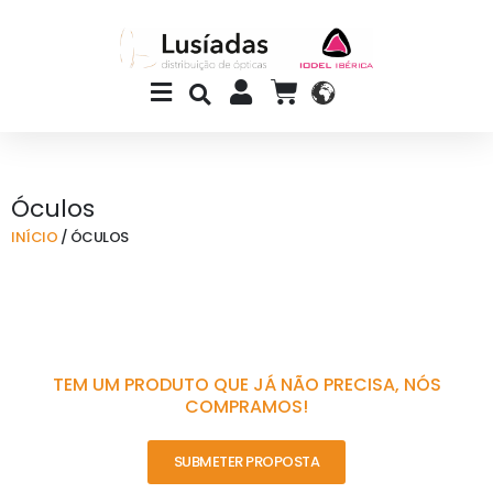
Skip
to
content
Main
CART
Menu
Óculos
INÍCIO
/ ÓCULOS
TEM UM PRODUTO QUE JÁ NÃO PRECISA, NÓS
COMPRAMOS!
SUBMETER PROPOSTA