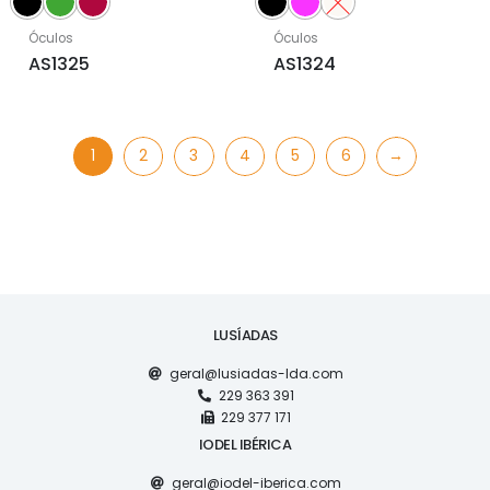
Óculos
Óculos
AS1325
AS1324
1
2
3
4
5
6
→
LUSÍADAS
geral@lusiadas-lda.com
229 363 391
229 377 171
IODEL IBÉRICA
geral@iodel-iberica.com