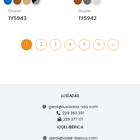
Óculos
Óculos
TF5943
TF5942
1
2
3
4
5
6
→
LUSÍADAS
geral@lusiadas-lda.com
229 363 391
229 377 171
IODEL IBÉRICA
geral@iodel-iberica.com