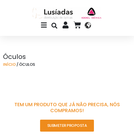
Skip
to
content
Main
CART
Menu
Óculos
INÍCIO
/ ÓCULOS
TEM UM PRODUTO QUE JÁ NÃO PRECISA, NÓS
COMPRAMOS!
SUBMETER PROPOSTA