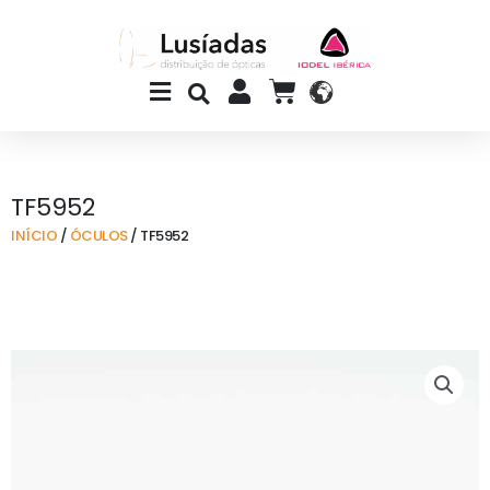
Skip
to
content
Main
CART
Menu
TF5952
INÍCIO
/
ÓCULOS
/ TF5952