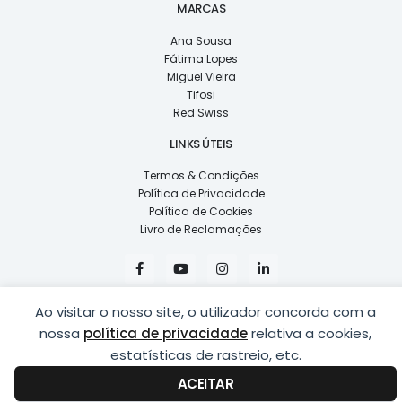
MARCAS
Ana Sousa
Fátima Lopes
Miguel Vieira
Tifosi
Red Swiss
LINKS ÚTEIS
Termos & Condições
Política de Privacidade
Política de Cookies
Livro de Reclamações
F
Y
I
L
a
o
n
i
c
u
s
n
e
t
t
k
Ao visitar o nosso site, o utilizador concorda com a
b
u
a
e
o
b
g
d
nossa
política de privacidade
relativa a cookies,
o
e
r
i
k
a
n
estatísticas de rastreio, etc.
COPYRIGHT © 2026
LUSÍADAS, DISTRIBUIÇÃO DE ÓPTICAS, LDA.
|
-
m
-
DESENVOLVIDO POR
PING
f
i
ACEITAR
n