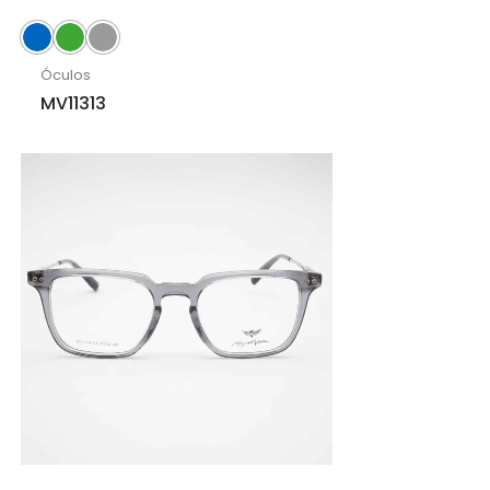
Óculos
MV11313