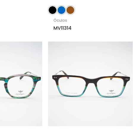
Óculos
MV11314