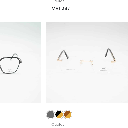
Óculos
MV11287
Óculos