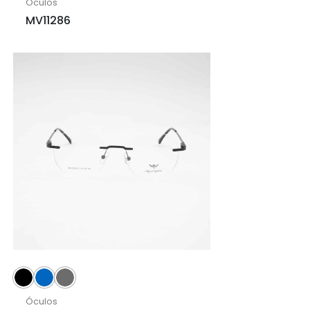
Óculos
MV11286
Óculos