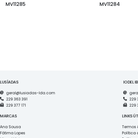
MV11285
MV11284
LUSÍADAS
IODEL I
geral@lusiadas-lda.com
gera
229 363 391
229 
229 377 171
229 
MARCAS
LINKS ÚT
Ana Sousa
Termos 
Fátima Lopes
Política