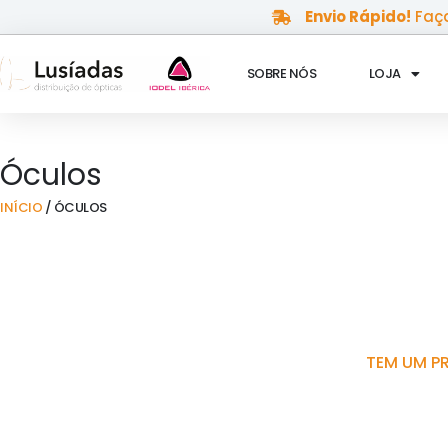
Skip
Envio Rápido!
Faça
to
content
SOBRE NÓS
LOJA
Óculos
INÍCIO
/ ÓCULOS
TEM UM P