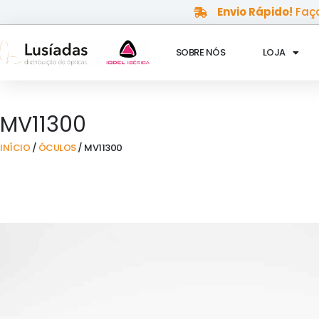
Skip
Envio Rápido!
Faça
to
content
SOBRE NÓS
LOJA
MV11300
INÍCIO
/
ÓCULOS
/ MV11300