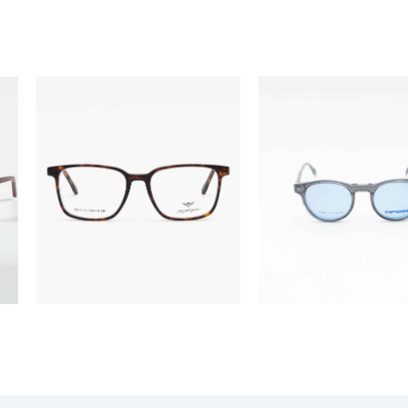
ÓCULOS
ÓCULOS
MV11143
TF5965