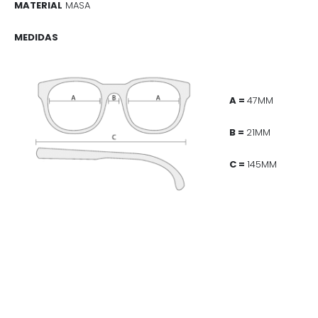
MATERIAL
MASA
MEDIDAS
A =
47MM
B =
21MM
C =
145MM