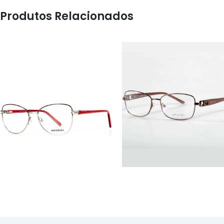
Produtos Relacionados
ÓCULOS
ÓCULOS
AS1117
FL52030