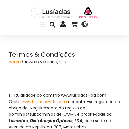
Skip
to
content
Main
CART
Menu
Termos & Condições
INÍCIO
/ TERMOS & CONDIÇÕES
1. Titularidade do domínio www.lusiadas-lda.com
O site
www.lusiadas-lda.com
encontra-se registado ao
abrigo do “Regulamento do registo de
domínios/subdomínios de .COM”, é propriedade da
Lusíadas, Distribuição Ópticas, LDA
, com sede na
Avenida da República, 207, Matosinhos.