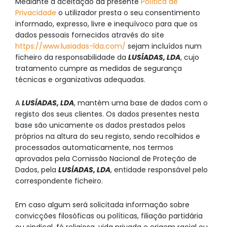
Mediante a aceitação da presente
Política de
Privacidade
o utilizador presta o seu consentimento
informado, expresso, livre e inequívoco para que os
dados pessoais fornecidos através do site
https://www.lusiadas-lda.com/
sejam incluídos num
ficheiro da responsabilidade da
LUSÍADAS, LDA
, cujo
tratamento cumpre as medidas de segurança
técnicas e organizativas adequadas.
A
LUSÍADAS, LDA
, mantém uma base de dados com o
registo dos seus clientes. Os dados presentes nesta
base são unicamente os dados prestados pelos
próprios na altura do seu registo, sendo recolhidos e
processados automaticamente, nos termos
aprovados pela Comissão Nacional de Proteção de
Dados, pela
LUSÍADAS, LDA
, entidade responsável pelo
correspondente ficheiro.
Em caso algum será solicitada informação sobre
convicções filosóficas ou políticas, filiação partidária
ou sindical, fé religiosa, vida privada e origem racial ou