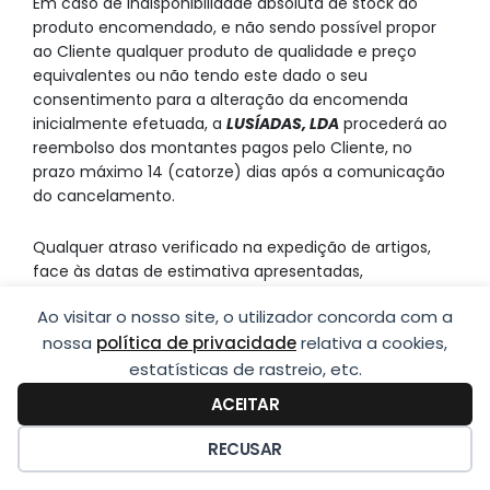
Em caso de indisponibilidade absoluta de stock do
produto encomendado, e não sendo possível propor
ao Cliente qualquer produto de qualidade e preço
equivalentes ou não tendo este dado o seu
consentimento para a alteração da encomenda
inicialmente efetuada, a
LUSÍADAS, LDA
procederá ao
reembolso dos montantes pagos pelo Cliente, no
prazo máximo 14 (catorze) dias após a comunicação
do cancelamento.
Qualquer atraso verificado na expedição de artigos,
face às datas de estimativa apresentadas,
meramente indicativas, não confere ao Cliente direito
Ao visitar o nosso site, o utilizador concorda com a
a qualquer indemnização.
nossa
política de privacidade
relativa a cookies,
estatísticas de rastreio, etc.
ACEITAR
LUSÍADAS
RECUSAR
geral@lusiadas-lda.com
229 363 391