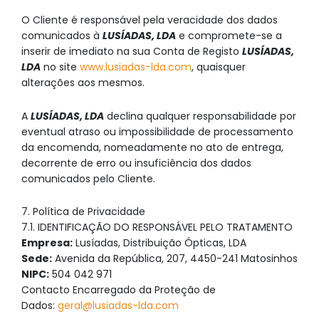
O Cliente é responsável pela veracidade dos dados
comunicados à
LUSÍADAS, LDA
e compromete-se a
inserir de imediato na sua Conta de Registo
LUSÍADAS,
LDA
no site
www.lusiadas-lda.com
, quaisquer
alterações aos mesmos.
A
LUSÍADAS, LDA
declina qualquer responsabilidade por
eventual atraso ou impossibilidade de processamento
da encomenda, nomeadamente no ato de entrega,
decorrente de erro ou insuficiência dos dados
comunicados pelo Cliente.
7. Política de Privacidade
7.1. IDENTIFICAÇÃO DO RESPONSÁVEL PELO TRATAMENTO
Empresa:
Lusíadas, Distribuição Ópticas, LDA
Sede:
Avenida da República, 207, 4450-241 Matosinhos
NIPC:
504 042 971
Contacto Encarregado da Proteção de
Dados:
geral@lusiadas-lda.com