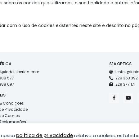
sobre os cookies que utilizamos, a sua finalidade e outras inf
rdar com o uso de cookies existentes neste site e descrito na pá
BÉRICA
SEA OPTICS
l@iodel-iberica.com
lentes@lus
388 577
229 363 392
388 097
229 377 171
F
Y
EIS
a
o
& Condições
c
u
e
t
 de Privacidade
b
u
 de Cookies
o
b
e Reclamações
o
e
k
-
a nossa
política de privacidade
relativa a cookies, estatístic
f