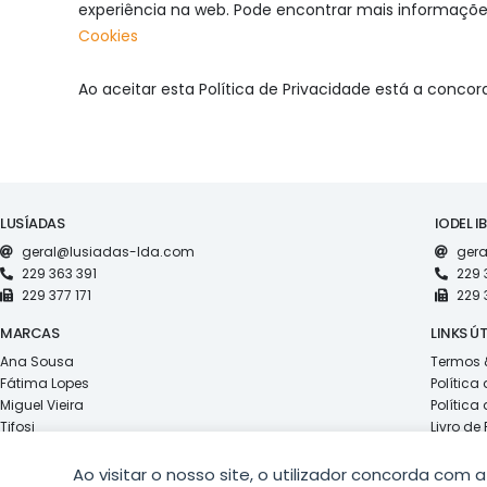
experiência na web. Pode encontrar mais informações 
Cookies
Ao aceitar esta Política de Privacidade está a conco
LUSÍADAS
IODEL I
geral@lusiadas-lda.com
gera
229 363 391
229 
229 377 171
229 
MARCAS
LINKS ÚT
Ana Sousa
Termos 
Fátima Lopes
Política
Miguel Vieira
Política
Tifosi
Livro d
Red Swiss
Ao visitar o nosso site, o utilizador concorda com 