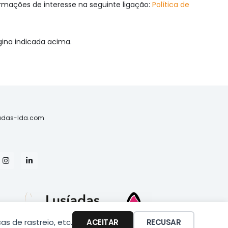
ormações de interesse na seguinte ligação:
Política de
gina indicada acima.
iadas-lda.com
I
L
n
i
s
n
t
k
a
e
g
d
r
i
a
n
m
-
as de rastreio, etc.
ACEITAR
RECUSAR
i