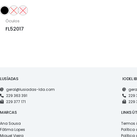
Óculos
FL52017
LUSÍADAS
IODEL I
geral@lusiadas-lda.com
gera
229 363 391
229 
229 377 171
229 
MARCAS
LINKS ÚT
Ana Sousa
Termos 
Fátima Lopes
Política
Miguel Vieira
Política