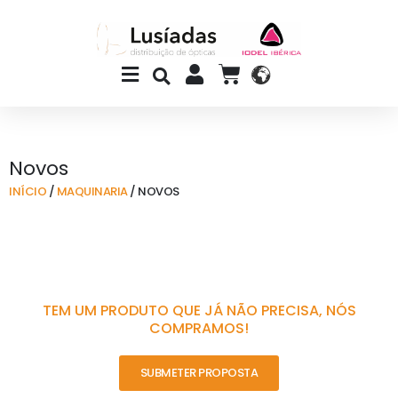
Skip
to
content
Main
CART
Menu
Novos
INÍCIO
/
MAQUINARIA
/ NOVOS
TEM UM PRODUTO QUE JÁ NÃO PRECISA, NÓS
COMPRAMOS!
SUBMETER PROPOSTA