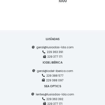
1000
LUSÍADAS
geral@lusiadas-lda.com
229 363 391
229 377 171
IODEL IBÉRICA
geral@iodel-iberica.com
229 388 577
229 388 097
SEA OPTICS
lentes@lusiadas-lda.com
229 363 392
229 377 171