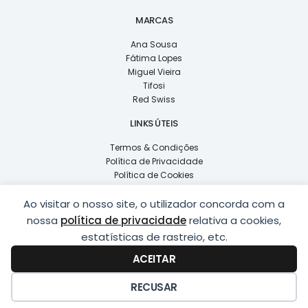
MARCAS
Ana Sousa
Fátima Lopes
Miguel Vieira
Tifosi
Red Swiss
LINKS ÚTEIS
Termos & Condições
Política de Privacidade
Política de Cookies
Livro de Reclamações
Ao visitar o nosso site, o utilizador concorda com a
F
Y
I
L
nossa
política de privacidade
relativa a cookies,
a
o
n
i
c
u
s
n
estatísticas de rastreio, etc.
e
t
t
k
b
u
a
e
ACEITAR
o
b
g
d
o
e
r
i
k
a
n
RECUSAR
COPYRIGHT © 2026
LUSÍADAS, DISTRIBUIÇÃO DE ÓPTICAS, LDA.
|
-
m
-
DESENVOLVIDO POR
PING
f
i