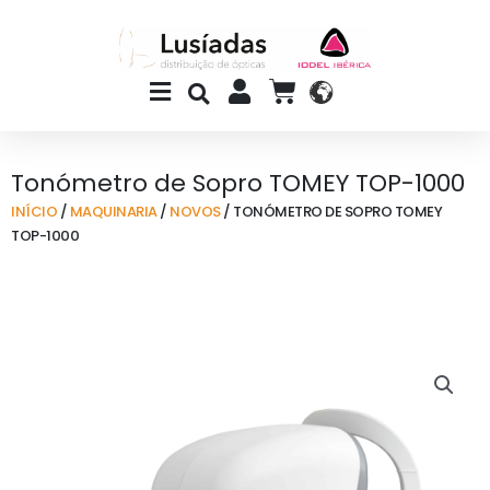
Skip
to
content
Main
CART
Menu
Tonómetro de Sopro TOMEY TOP-1000
INÍCIO
/
MAQUINARIA
/
NOVOS
/ TONÓMETRO DE SOPRO TOMEY
TOP-1000