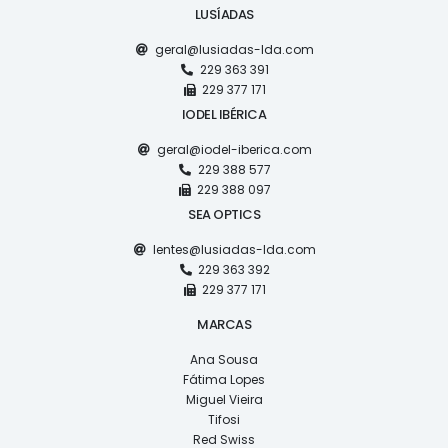
LUSÍADAS
geral@lusiadas-lda.com
229 363 391
229 377 171
IODEL IBÉRICA
geral@iodel-iberica.com
229 388 577
229 388 097
SEA OPTICS
lentes@lusiadas-lda.com
229 363 392
229 377 171
MARCAS
Ana Sousa
Fátima Lopes
Miguel Vieira
Tifosi
Red Swiss