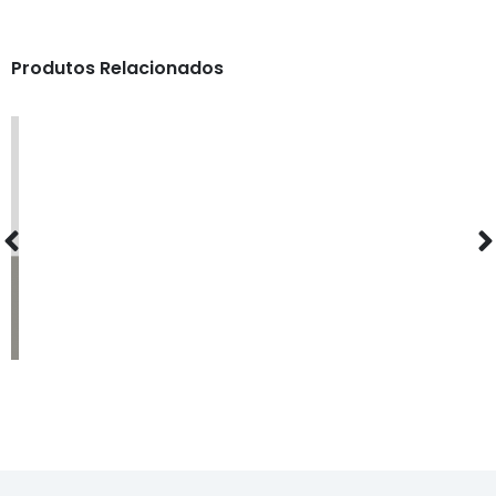
Produtos Relacionados
MAQUINARIA
FOCOMETRO DIGITAL OPTI+ LM 800 NOVO