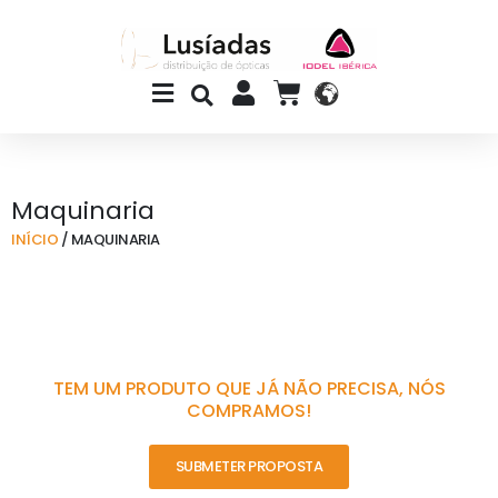
Skip
to
content
Main
CART
Menu
Maquinaria
INÍCIO
/ MAQUINARIA
TEM UM PRODUTO QUE JÁ NÃO PRECISA, NÓS
COMPRAMOS!
SUBMETER PROPOSTA