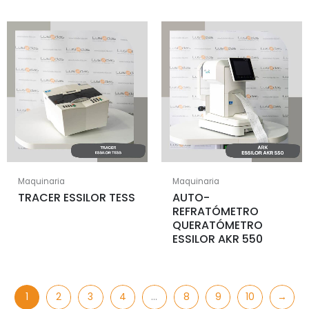
Maquinaria
Maquinaria
TRACER ESSILOR TESS
AUTO-
REFRATÓMETRO
QUERATÓMETRO
ESSILOR AKR 550
1
2
3
4
…
8
9
10
→