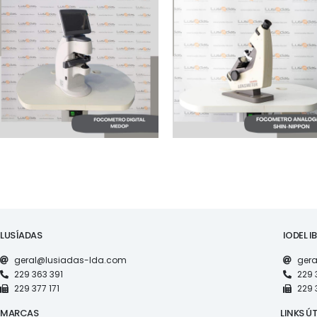
MAQUINARIA
MAQUINARIA
FOCOMETRO
FOCOMETRO DIGITAL
ANALOGICO SHIN
MEDOP NOVO
NIPPON
LUSÍADAS
IODEL I
geral@lusiadas-lda.com
gera
229 363 391
229 
229 377 171
229 
MARCAS
LINKS ÚT