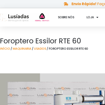
Skip
Envio Rápido!
Faça
to
content
SOBRE NÓS
LOJA
Foroptero Essilor RTE 60
INÍCIO
/
MAQUINARIA
/
USADOS
/ FOROPTERO ESSILOR RTE 60