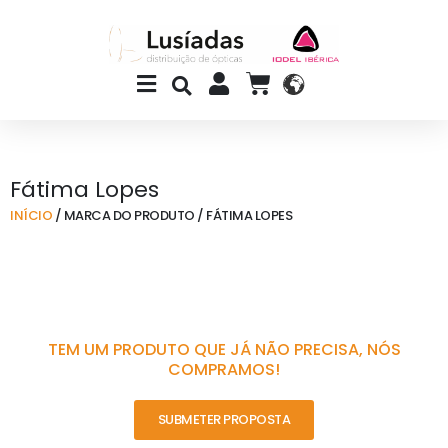
Skip
to
content
Main
CART
Menu
Fátima Lopes
INÍCIO
/ MARCA DO PRODUTO / FÁTIMA LOPES
TEM UM PRODUTO QUE JÁ NÃO PRECISA, NÓS
COMPRAMOS!
SUBMETER PROPOSTA