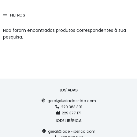
FILTROS
Não foram encontrados produtos correspondentes à sua
pesquisa.
LUSÍADAS
geral@lusiadas-lda.com
229 363 391
229 377 171
IODEL IBÉRICA
geral@iodel-iberica.com