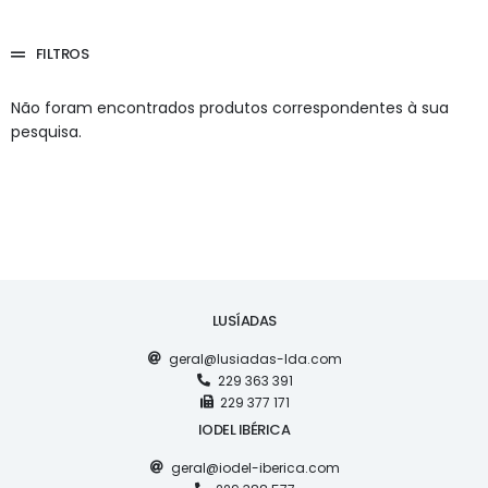
FILTROS
Não foram encontrados produtos correspondentes à sua
pesquisa.
LUSÍADAS
geral@lusiadas-lda.com
229 363 391
229 377 171
IODEL IBÉRICA
geral@iodel-iberica.com