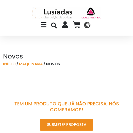
Skip
to
content
Main
CART
Menu
Novos
INÍCIO
/
MAQUINARIA
/ NOVOS
TEM UM PRODUTO QUE JÁ NÃO PRECISA, NÓS
COMPRAMOS!
SUBMETER PROPOSTA