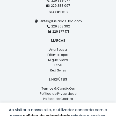
229 388 577
229 388 097
SEA OPTICS
lentes@lusiadas-lda.com
229 363 392
229 377 171
MARCAS
Ana Sousa
Fátima Lopes
Miguel Vieira
Tifosi
Red Swiss
LINKS ÚTEIS
Termos & Condições
Política de Privacidade
Política de Cookies
Livro de Reclamações
Ao visitar o nosso site, o utilizador concorda com a
F
Y
I
L
nossa
política de privacidade
relativa a cookies,