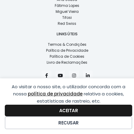
Fátima Lopes
Miguel Vieira
Tifosi
Red Swiss
LINKS ÚTEIS
Termos & Condições
Política de Privacidade
Política de Cookies
Livro de Reclamações
F
Y
I
L
a
o
n
i
c
u
s
n
e
t
t
k
Ao visitar o nosso site, o utilizador concorda com a
b
u
a
e
nossa
política de privacidade
relativa a cookies,
o
b
g
d
o
e
r
i
estatísticas de rastreio, etc.
k
a
n
COPYRIGHT © 2026
LUSÍADAS, DISTRIBUIÇÃO DE ÓPTICAS, LDA.
|
-
m
-
ACEITAR
DESENVOLVIDO POR
PING
f
i
n
RECUSAR