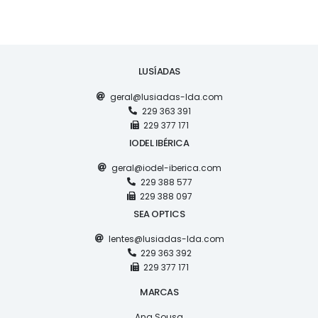
LUSÍADAS
geral@lusiadas-lda.com
229 363 391
229 377 171
IODEL IBÉRICA
geral@iodel-iberica.com
229 388 577
229 388 097
SEA OPTICS
lentes@lusiadas-lda.com
229 363 392
229 377 171
MARCAS
Ana Sousa