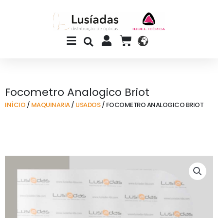
Skip
to
content
Main
CART
Menu
Focometro Analogico Briot
INÍCIO
/
MAQUINARIA
/
USADOS
/ FOCOMETRO ANALOGICO BRIOT