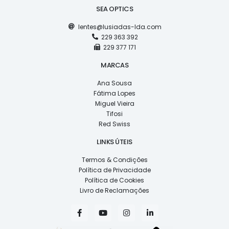
SEA OPTICS
lentes@lusiadas-lda.com
229 363 392
229 377 171
MARCAS
Ana Sousa
Fátima Lopes
Miguel Vieira
Tifosi
Red Swiss
LINKS ÚTEIS
Termos & Condições
Política de Privacidade
Política de Cookies
Livro de Reclamações
F
Y
I
L
a
o
n
i
c
u
s
n