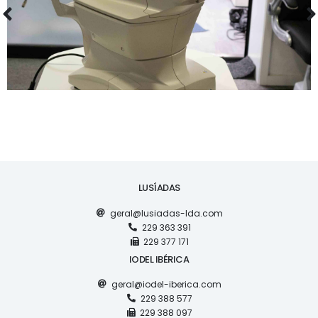
LUSÍADAS
geral@lusiadas-lda.com
229 363 391
229 377 171
IODEL IBÉRICA
geral@iodel-iberica.com
229 388 577
229 388 097