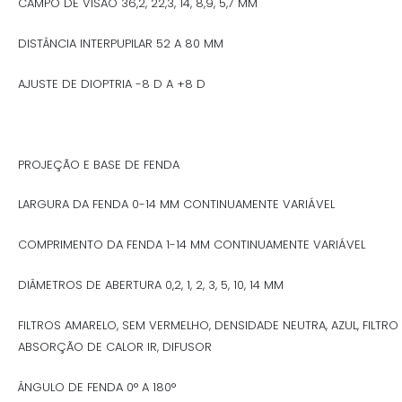
CAMPO DE VISÃO 36,2, 22,3, 14, 8,9, 5,7 MM
DISTÂNCIA INTERPUPILAR 52 A 80 MM
AJUSTE DE DIOPTRIA -8 D A +8 D
PROJEÇÃO E BASE DE FENDA
LARGURA DA FENDA 0-14 MM CONTINUAMENTE VARIÁVEL
COMPRIMENTO DA FENDA 1-14 MM CONTINUAMENTE VARIÁVEL
DIÂMETROS DE ABERTURA 0,2, 1, 2, 3, 5, 10, 14 MM
FILTROS AMARELO, SEM VERMELHO, DENSIDADE NEUTRA, AZUL, FILTRO
ABSORÇÃO DE CALOR IR, DIFUSOR
ÂNGULO DE FENDA 0° A 180°