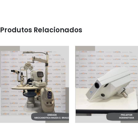
Produtos Relacionados
MAQUINARIA
UNIDADE OFTALMICA
MAQUINARIA
C/ BRAÇO
PROJETOR
MECCANOTICA MAZZA
RODENSTOCK
RIUNITO