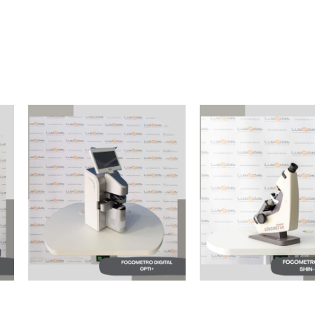
MAQUINARIA
MAQUINARIA
FOCOMETRO
FOCOMETRO DIGITAL
ANALOGICO SHI
OPTI+ LM 800 NOVO
NIPPON