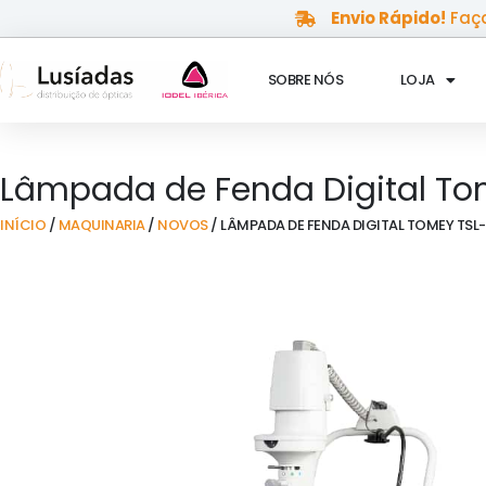
Skip
Envio Rápido!
Faça
to
content
SOBRE NÓS
LOJA
Lâmpada de Fenda Digital To
INÍCIO
/
MAQUINARIA
/
NOVOS
/ LÂMPADA DE FENDA DIGITAL TOMEY TSL