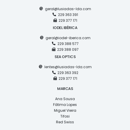
geral@lusiadas-lda.com
229 363 391
229 377 171
IODEL IBÉRICA
geral@iodel-iberica.com
229 388 577
229 388 097
SEA OPTICS
lentes@lusiadas-lda.com
229 363 392
229 377 171
MARCAS
Ana Sousa
Fátima Lopes
Miguel Vieira
Tifosi
Red Swiss