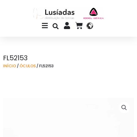
Skip
to
content
Main
CART
Menu
FL52153
INÍCIO
/
ÓCULOS
/ FL52153