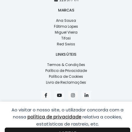
MARCAS
Ana Sousa
Fátima Lopes
Miguel Vieira
Tifosi
Red Swiss
LINKS ÚTEIS
Termos & Condições
Política de Privacidade
Política de Cookies
Livro de Reclamações
F
Y
I
L
a
o
n
i
c
u
s
n
e
t
t
k
Ao visitar o nosso site, o utilizador concorda com a
b
u
a
e
o
b
g
d
nossa
política de privacidade
relativa a cookies,
o
e
r
i
k
a
n
estatísticas de rastreio, etc.
COPYRIGHT © 2026
LUSÍADAS, DISTRIBUIÇÃO DE ÓPTICAS, LDA.
|
-
m
-
DESENVOLVIDO POR
PING