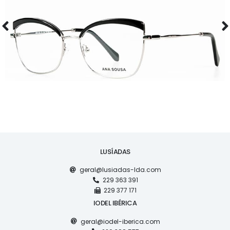
ÓCULOS
AS1120
LUSÍADAS
geral@lusiadas-lda.com
229 363 391
229 377 171
IODEL IBÉRICA
geral@iodel-iberica.com