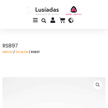
Skip
to
content
Main
CART
Menu
RS897
INÍCIO
/
ÓCULOS
/ RS897