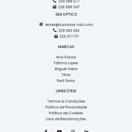
229 388 577
229 388 097
SEA OPTICS
lentes@lusiadas-lda.com
229 363 392
229 377 171
MARCAS
Ana Sousa
Fátima Lopes
Miguel Vieira
Tifosi
Red Swiss
LINKS ÚTEIS
Termos & Condições
Política de Privacidade
Política de Cookies
Livro de Reclamações
F
Y
I
L