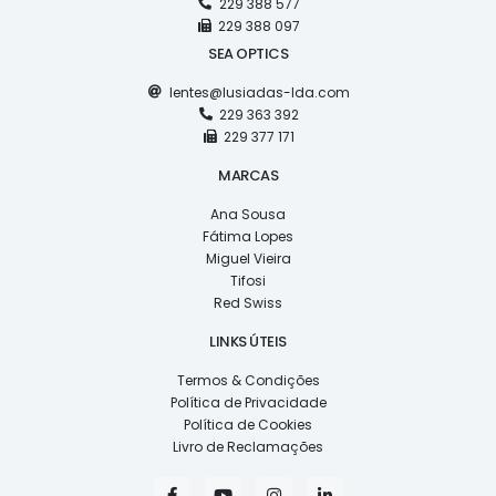
229 388 577
229 388 097
SEA OPTICS
lentes@lusiadas-lda.com
229 363 392
229 377 171
MARCAS
Ana Sousa
Fátima Lopes
Miguel Vieira
Tifosi
Red Swiss
LINKS ÚTEIS
Termos & Condições
Política de Privacidade
Política de Cookies
Livro de Reclamações
F
Y
I
L