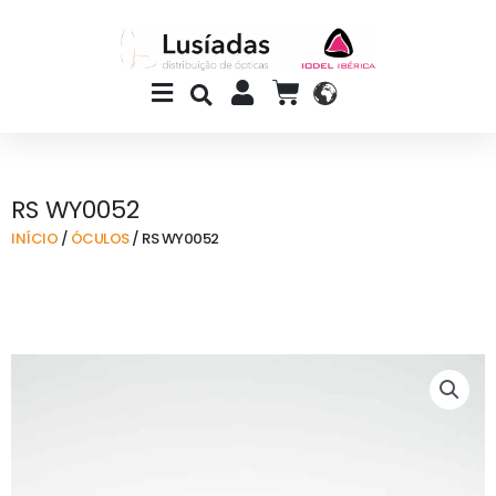
Skip
to
content
Main
CART
Menu
RS WY0052
INÍCIO
/
ÓCULOS
/ RS WY0052