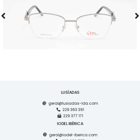
ÓCULOS
RS S5019
LUSÍADAS
geral@lusiadas-lda.com
229 363 391
229 377 171
IODEL IBÉRICA
geral@iodel-iberica.com