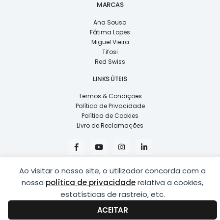
MARCAS
Ana Sousa
Fátima Lopes
Miguel Vieira
Tifosi
Red Swiss
LINKS ÚTEIS
Termos & Condições
Política de Privacidade
Política de Cookies
Livro de Reclamações
F
Y
I
L
a
o
n
i
c
u
s
n
e
t
t
k
Ao visitar o nosso site, o utilizador concorda com a
b
u
a
e
o
b
g
d
nossa
política de privacidade
relativa a cookies,
o
e
r
i
k
a
n
estatísticas de rastreio, etc.
COPYRIGHT © 2026
LUSÍADAS, DISTRIBUIÇÃO DE ÓPTICAS, LDA.
|
-
m
-
DESENVOLVIDO POR
PING
f
i
ACEITAR
n