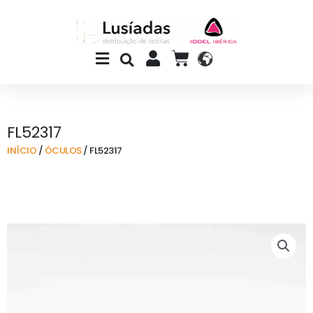
Skip
to
content
Main
CART
Menu
FL52317
INÍCIO
/
ÓCULOS
/ FL52317