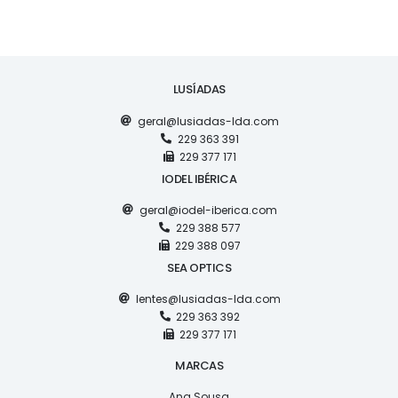
LUSÍADAS
geral@lusiadas-lda.com
229 363 391
229 377 171
IODEL IBÉRICA
geral@iodel-iberica.com
229 388 577
229 388 097
SEA OPTICS
lentes@lusiadas-lda.com
229 363 392
229 377 171
MARCAS
Ana Sousa