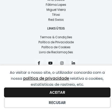
Fátima Lopes
Miguel Vieira
Tifosi
Red Swiss
LINKS ÚTEIS
Termos & Condições
Política de Privacidade
Política de Cookies
Livro de Reclamações
F
Y
I
L
a
o
n
i
c
u
s
n
e
t
t
k
Ao visitar o nosso site, o utilizador concorda com a
b
u
a
e
nossa
política de privacidade
relativa a cookies,
o
b
g
d
o
e
r
i
estatísticas de rastreio, etc.
k
a
n
COPYRIGHT © 2026
LUSÍADAS, DISTRIBUIÇÃO DE ÓPTICAS, LDA.
|
-
m
-
ACEITAR
DESENVOLVIDO POR
PING
f
i
n
RECUSAR