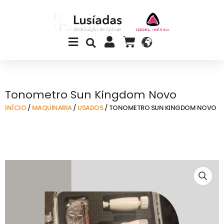
Skip
to
content
Main
CART
Menu
Tonometro Sun Kingdom Novo
INÍCIO
/
MAQUINARIA
/
USADOS
/ TONOMETRO SUN KINGDOM NOVO