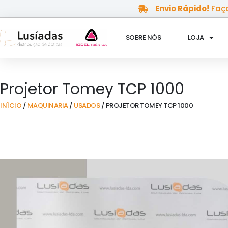
Skip
Envio Rápido!
Faça
to
content
SOBRE NÓS
LOJA
Projetor Tomey TCP 1000
INÍCIO
/
MAQUINARIA
/
USADOS
/ PROJETOR TOMEY TCP 1000