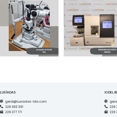
MAQUINARIA
MAQUINARIA
MAQUINA DE CORTE
LAMPADA DE FENDA
NEKSIA 2018 C/
40X
CENTRALIZADOR
LUSÍADAS
IODEL I
geral@lusiadas-lda.com
gera
229 363 391
229 
229 377 171
229 