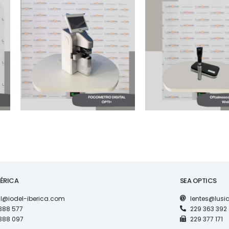
MAQUINARIA
COMBI
MAQUINARIA
RESTINOSCOP
FOCOMETRO DIGITAL
OFTALMOSCOP
OPTI+ LM 800 NOVO
WELCH ALLYN 
PUNHO, 2 CABE
BÉRICA
SEA OPTICS
l@iodel-iberica.com
lentes@lus
388 577
229 363 392
388 097
229 377 171