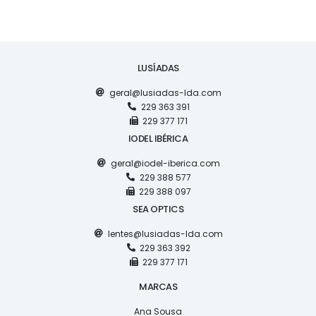
LUSÍADAS
geral@lusiadas-lda.com
229 363 391
229 377 171
IODEL IBÉRICA
geral@iodel-iberica.com
229 388 577
229 388 097
SEA OPTICS
lentes@lusiadas-lda.com
229 363 392
229 377 171
MARCAS
Ana Sousa