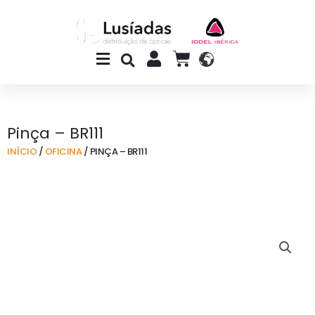
Skip
to
content
Main
CART
Menu
Pinça – BR111
INÍCIO
/
OFICINA
/ PINÇA – BR111