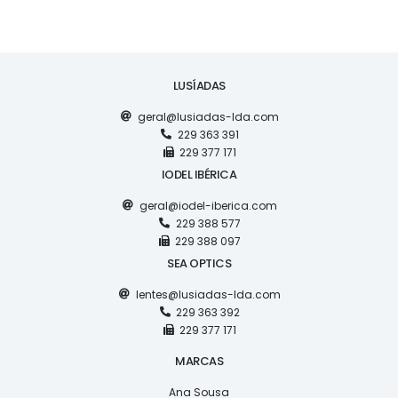
LUSÍADAS
geral@lusiadas-lda.com
229 363 391
229 377 171
IODEL IBÉRICA
geral@iodel-iberica.com
229 388 577
229 388 097
SEA OPTICS
lentes@lusiadas-lda.com
229 363 392
229 377 171
MARCAS
Ana Sousa