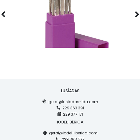
OFICINA
ESTOJO DE LIMAS
LUSÍADAS
geral@lusiadas-lda.com
229 363 391
229 377 171
IODEL IBÉRICA
geral@iodel-iberica.com
229 388 577