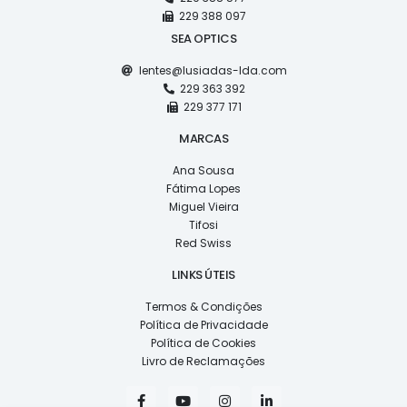
229 388 097
SEA OPTICS
lentes@lusiadas-lda.com
229 363 392
229 377 171
MARCAS
Ana Sousa
Fátima Lopes
Miguel Vieira
Tifosi
Red Swiss
LINKS ÚTEIS
Termos & Condições
Política de Privacidade
Política de Cookies
Livro de Reclamações
F
Y
I
L
a
o
n
i