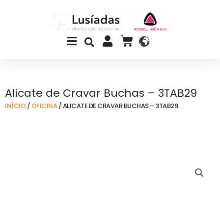
Skip
to
content
Main
CART
Menu
Alicate de Cravar Buchas – 3TAB29
INÍCIO
/
OFICINA
/ ALICATE DE CRAVAR BUCHAS – 3TAB29