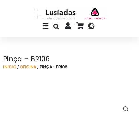
Skip
to
content
Main
CART
Menu
Pinça – BR106
INÍCIO
/
OFICINA
/ PINÇA – BR106