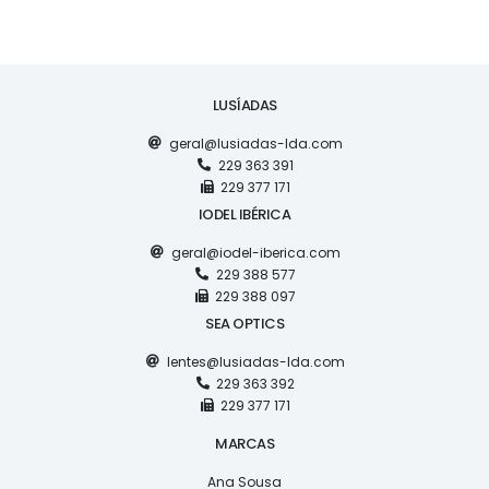
LUSÍADAS
geral@lusiadas-lda.com
229 363 391
229 377 171
IODEL IBÉRICA
geral@iodel-iberica.com
229 388 577
229 388 097
SEA OPTICS
lentes@lusiadas-lda.com
229 363 392
229 377 171
MARCAS
Ana Sousa