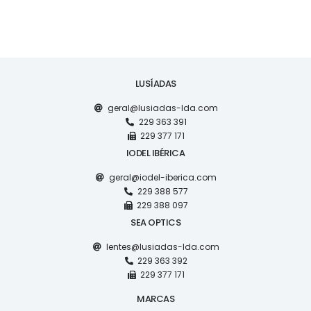
LUSÍADAS
geral@lusiadas-lda.com
229 363 391
229 377 171
IODEL IBÉRICA
geral@iodel-iberica.com
229 388 577
229 388 097
SEA OPTICS
lentes@lusiadas-lda.com
229 363 392
229 377 171
MARCAS