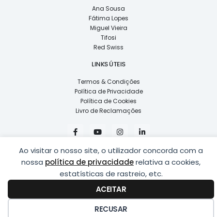
Ana Sousa
Fátima Lopes
Miguel Vieira
Tifosi
Red Swiss
LINKS ÚTEIS
Termos & Condições
Política de Privacidade
Política de Cookies
Livro de Reclamações
F
Y
I
L
a
o
n
i
c
u
s
n
e
t
t
k
Ao visitar o nosso site, o utilizador concorda com a
b
u
a
e
nossa
política de privacidade
relativa a cookies,
o
b
g
d
o
e
r
i
estatísticas de rastreio, etc.
k
a
n
COPYRIGHT © 2026
LUSÍADAS, DISTRIBUIÇÃO DE ÓPTICAS, LDA.
|
-
m
-
ACEITAR
DESENVOLVIDO POR
PING
f
i
n
RECUSAR