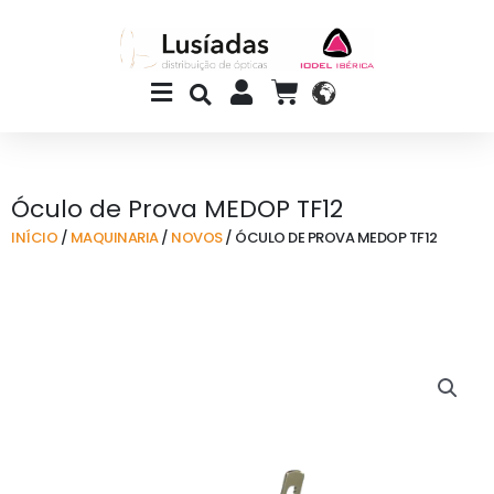
Skip
to
content
Main
CART
Menu
Óculo de Prova MEDOP TF12
INÍCIO
/
MAQUINARIA
/
NOVOS
/ ÓCULO DE PROVA MEDOP TF12