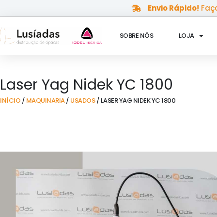
Skip
Envio Rápido!
Faça
to
content
SOBRE NÓS
LOJA
Laser Yag Nidek YC 1800
INÍCIO
/
MAQUINARIA
/
USADOS
/ LASER YAG NIDEK YC 1800