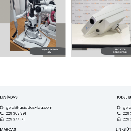
MAQUINARIA
MAQUINARIA
LAMPADA DE FENDA
PROJETOR
40X
RODENSTOCK
LUSÍADAS
IODEL I
geral@lusiadas-lda.com
gera
229 363 391
229 
229 377 171
229 
MARCAS
LINKS ÚT