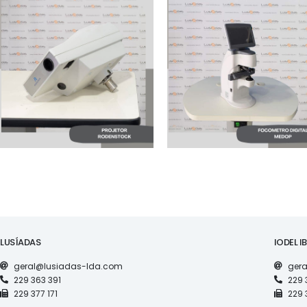
MAQUINARIA
MAQUINARIA
PROJETOR
FOCOMETRO DIGITAL
RODENSTOCK
MEDOP NOVO
LUSÍADAS
IODEL I
geral@lusiadas-lda.com
gera
229 363 391
229 
229 377 171
229 