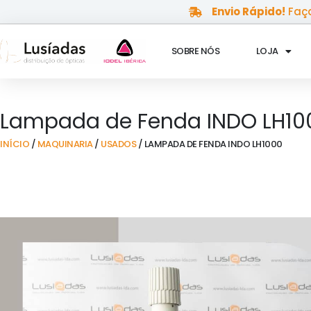
Skip
Envio Rápido!
Faça
to
content
SOBRE NÓS
LOJA
Lampada de Fenda INDO LH10
INÍCIO
/
MAQUINARIA
/
USADOS
/ LAMPADA DE FENDA INDO LH1000