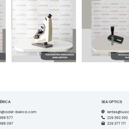
MAQUINARIA
MAQUINARIA
COMBI
FOCOMETRO
RESTINOSCOP
ANALOGICO SHIN
OFTALMOSCOP
NIPPON
WELCH ALLYN 
PUNHO, 2 CABE
BÉRICA
SEA OPTICS
l@iodel-iberica.com
lentes@lus
388 577
229 363 392
388 097
229 377 171