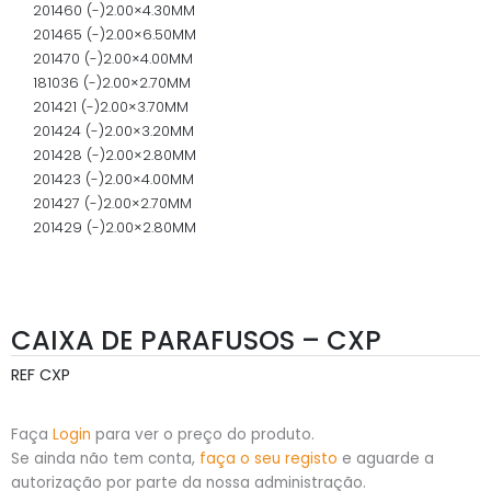
201460 (-)2.00×4.30MM
201465 (-)2.00×6.50MM
201470 (-)2.00×4.00MM
181036 (-)2.00×2.70MM
201421 (-)2.00×3.70MM
201424 (-)2.00×3.20MM
201428 (-)2.00×2.80MM
201423 (-)2.00×4.00MM
201427 (-)2.00×2.70MM
201429 (-)2.00×2.80MM
CAIXA DE PARAFUSOS – CXP
REF
CXP
Faça
Login
para ver o preço do produto.
Se ainda não tem conta,
faça o seu registo
e aguarde a
autorização por parte da nossa administração.