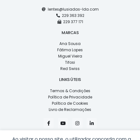
lentes@lusiadas-lda.com
229 363 392
229 377 171
MARCAS
Ana Sousa
Fátima Lopes
Miguel Vieira
Tifosi
Red Swiss
LINKS ÚTEIS
Termos & Condições
Política de Privacidade
Política de Cookies
Livro de Reclamações
F
Y
I
L
a
o
n
i
c
u
s
n
e
t
t
k
b
u
a
e
Ao visitar o nosso site, o utilizador concorda com a