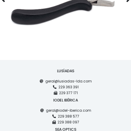
LUSÍADAS
geral@lusiadas-lda.com
229 363 391
229 377 171
IODEL IBÉRICA
geral@iodel-iberica.com
229 388 577
229 388 097
SEA OPTICS