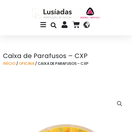
Skip
to
content
Main
CART
Menu
Caixa de Parafusos – CXP
INÍCIO
/
OFICINA
/ CAIXA DE PARAFUSOS – CXP