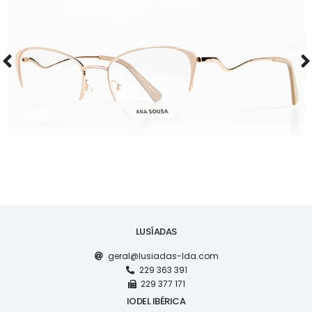
ÓCULOS
AS1126
LUSÍADAS
geral@lusiadas-lda.com
229 363 391
229 377 171
IODEL IBÉRICA