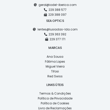
geral@iodel-iberica.com
229 388 577
229 388 097
SEA OPTICS
lentes@lusiadas-lda.com
229 363 392
229 377 171
MARCAS
Ana Sousa
Fátima Lopes
Miguel Vieira
Tifosi
Red Swiss
LINKS ÚTEIS
Termos & Condições
Política de Privacidade
Política de Cookies
Livro de Reclamações