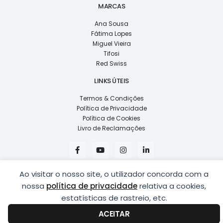
MARCAS
Ana Sousa
Fátima Lopes
Miguel Vieira
Tifosi
Red Swiss
LINKS ÚTEIS
Termos & Condições
Política de Privacidade
Política de Cookies
Livro de Reclamações
F
Y
I
L
a
o
n
i
c
u
s
n
e
t
t
k
Ao visitar o nosso site, o utilizador concorda com a
b
u
a
e
o
b
g
d
nossa
política de privacidade
relativa a cookies,
o
e
r
i
k
a
n
estatísticas de rastreio, etc.
COPYRIGHT © 2026
LUSÍADAS, DISTRIBUIÇÃO DE ÓPTICAS, LDA.
|
-
m
-
DESENVOLVIDO POR
PING
f
i
ACEITAR
n