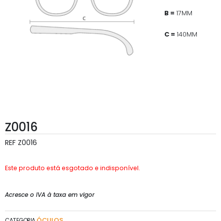
B =
17MM
C =
140MM
Z0016
REF
Z0016
Este produto está esgotado e indisponível.
Acresce o IVA à taxa em vigor
ÓCULOS
CATEGORIA