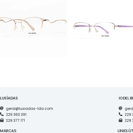
ÓCULOS
ÓCULOS
AS1126
AS1118
LUSÍADAS
IODEL I
geral@lusiadas-lda.com
gera
229 363 391
229 
229 377 171
229 
MARCAS
LINKS ÚT