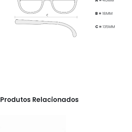
A =
46MM
B =
18MM
C =
135MM
Produtos Relacionados