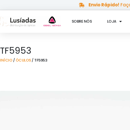
Skip
Envio Rápido!
Faça
to
content
SOBRE NÓS
LOJA
TF5953
INÍCIO
/
ÓCULOS
/ TF5953