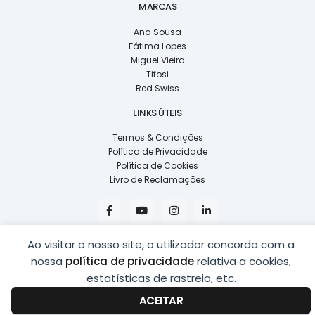
MARCAS
Ana Sousa
Fátima Lopes
Miguel Vieira
Tifosi
Red Swiss
LINKS ÚTEIS
Termos & Condições
Política de Privacidade
Política de Cookies
Livro de Reclamações
F
Y
I
L
a
o
n
i
c
u
s
n
e
t
t
k
Ao visitar o nosso site, o utilizador concorda com a
b
u
a
e
o
b
g
d
nossa
política de privacidade
relativa a cookies,
o
e
r
i
k
a
n
estatísticas de rastreio, etc.
COPYRIGHT © 2026
LUSÍADAS, DISTRIBUIÇÃO DE ÓPTICAS, LDA.
|
-
m
-
DESENVOLVIDO POR
PING
f
i
ACEITAR
n