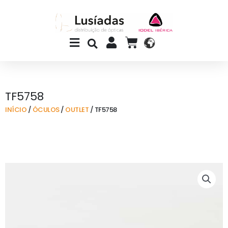
Skip
to
content
Main
CART
Menu
TF5758
INÍCIO
/
ÓCULOS
/
OUTLET
/ TF5758