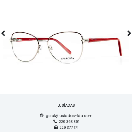
ÓCULOS
AS1117
LUSÍADAS
geral@lusiadas-lda.com
229 363 391
229 377 171