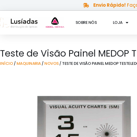
Skip
Envio Rápido!
Faça
to
content
SOBRE NÓS
LOJA
Teste de Visão Painel MEDOP 
INÍCIO
/
MAQUINARIA
/
NOVOS
/ TESTE DE VISÃO PAINEL MEDOP TESTELE