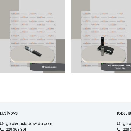
MAQUINARIA
MAQUINARIA
COMBI
OFTALMOSCOPIO MINI
RESTINOSCOPIO
PORTATIL HEINE SEMI-
OFTALMOSCOPIO
NOVO
WELCH ALLYN (1
PUNHO, 2 CABEÇAS)
LUSÍADAS
IODEL I
geral@lusiadas-lda.com
gera
229 363 391
229 