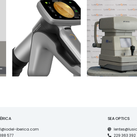
MAQUINARIA
MAQUINARIA
RETINOGRAFO MICRO
AUTO-REFRATÓM
CLEAR LUNA
TOPCON RM80
BÉRICA
SEA OPTICS
l@iodel-iberica.com
lentes@lus
388 577
229 363 392