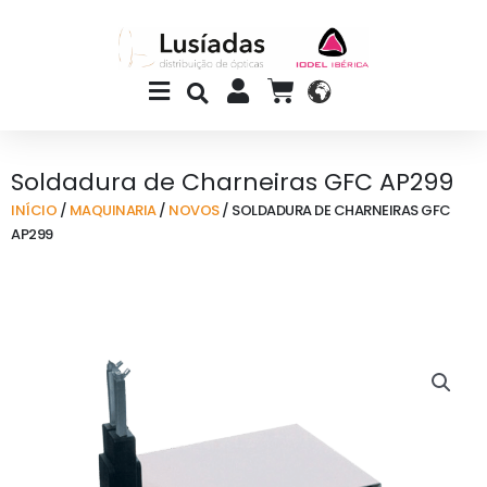
Skip
to
content
Main
CART
Menu
Soldadura de Charneiras GFC AP299
INÍCIO
/
MAQUINARIA
/
NOVOS
/ SOLDADURA DE CHARNEIRAS GFC
AP299