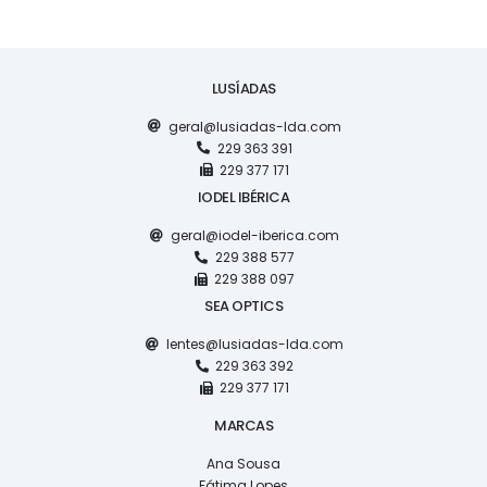
LUSÍADAS
geral@lusiadas-lda.com
229 363 391
229 377 171
IODEL IBÉRICA
geral@iodel-iberica.com
229 388 577
229 388 097
SEA OPTICS
lentes@lusiadas-lda.com
229 363 392
229 377 171
MARCAS
Ana Sousa
Fátima Lopes