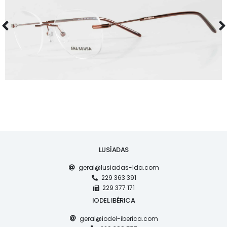
ÓCULOS
AS1130
LUSÍADAS
geral@lusiadas-lda.com
229 363 391
229 377 171
IODEL IBÉRICA
geral@iodel-iberica.com