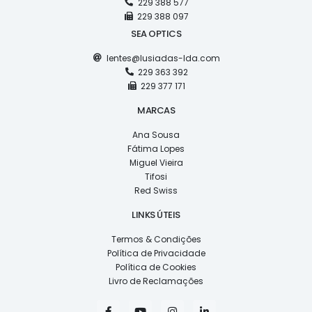
229 388 577
229 388 097
SEA OPTICS
lentes@lusiadas-lda.com
229 363 392
229 377 171
MARCAS
Ana Sousa
Fátima Lopes
Miguel Vieira
Tifosi
Red Swiss
LINKS ÚTEIS
Termos & Condições
Política de Privacidade
Política de Cookies
Livro de Reclamações
F
Y
I
L