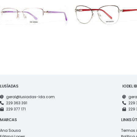
AS1118
AS1117
LUSÍADAS
IODEL I
geral@lusiadas-lda.com
gera
229 363 391
229 
229 377 171
229 
MARCAS
LINKS ÚT
Ana Sousa
Termos 
Fátima Lopes
Política