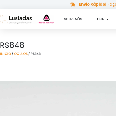
Skip
Envio Rápido!
Faça
to
content
SOBRE NÓS
LOJA
RS848
INÍCIO
/
ÓCULOS
/ RS848