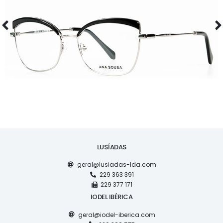
ÓCULOS
AS1120
LUSÍADAS
geral@lusiadas-lda.com
229 363 391
229 377 171
IODEL IBÉRICA
geral@iodel-iberica.com