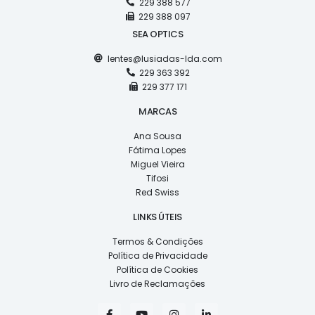
229 388 577
229 388 097
SEA OPTICS
lentes@lusiadas-lda.com
229 363 392
229 377 171
MARCAS
Ana Sousa
Fátima Lopes
Miguel Vieira
Tifosi
Red Swiss
LINKS ÚTEIS
Termos & Condições
Política de Privacidade
Política de Cookies
Livro de Reclamações
F
Y
I
L