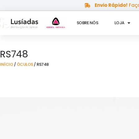
Skip
Envio Rápido!
Faça
to
content
SOBRE NÓS
LOJA
RS748
INÍCIO
/
ÓCULOS
/ RS748