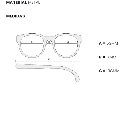
MATERIAL
METAL
MEDIDAS
A =
53MM
B =
17MM
C =
138MM