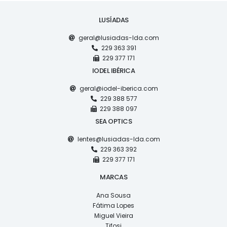
LUSÍADAS
geral@lusiadas-lda.com
229 363 391
229 377 171
IODEL IBÉRICA
geral@iodel-iberica.com
229 388 577
229 388 097
SEA OPTICS
lentes@lusiadas-lda.com
229 363 392
229 377 171
MARCAS
Ana Sousa
Fátima Lopes
Miguel Vieira
Tifosi